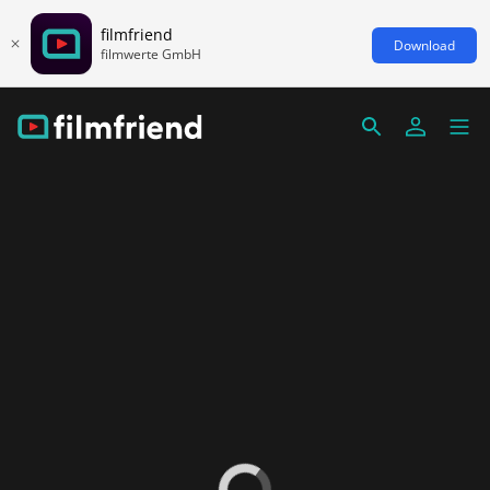
filmfriend
Download
filmwerte GmbH