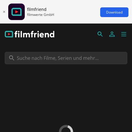
filmfriend
Download
filmwerte GmbH