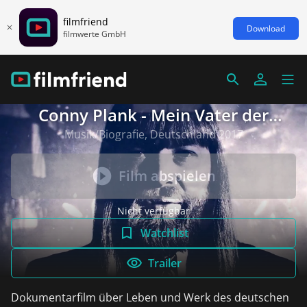
filmfriend
Download
filmwerte GmbH
Conny Plank - Mein Vater der
Klangvisionär
Musik/Biografie, Deutschland 2017
Film abspielen
Nicht verfügbar
Watchlist
Trailer
Dokumentarfilm über Leben und Werk des deutschen