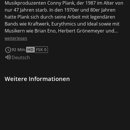
Musikproduzenten Conny Plank, der 1987 im Alter von
nur 47 Jahren starb. In den 1970er und 80er Jahren
hatte Plank sich durch seine Arbeit mit legendären
Bands wie Kraftwerk, Eurythmics und Ideal sowie mit
Musikern wie Brian Eno, Herbert Grönemeyer und
Gianna Nannini einen Namen gemacht. Plank galt als
weiterlesen
genialer Produzent und Toningenieur, aber auch als
92 Min.
HD
FSK 0
äußerst exzentrisch und selektiv – er arbeitete nicht
Sprache:
Deutsch
mit jedem Künstler und erteilte beispielsweise 1974
sogar David Bowie eine Absage. Der Film zeigt eine
Vielzahl bislang unveröffentlichter Archivaufnahmen
Weitere Informationen
und lässt Wegbegleiter Planks zu Wort kommen,
darunter Annette Humpe und Gianna Nannini sowie
Bandmitglieder von Ultravox und den Scorpions.