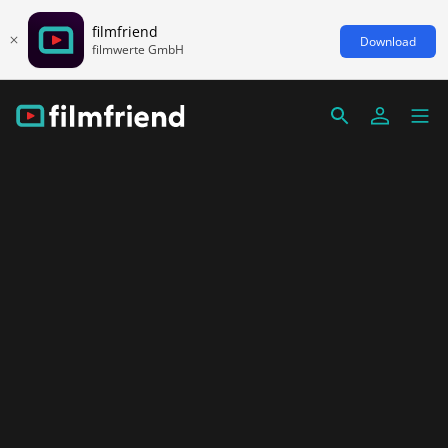
filmfriend
Download
filmwerte GmbH